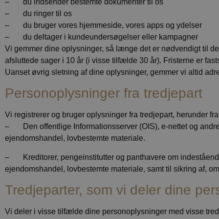
– du indsender bestemte dokumenter til os
– du ringer til os
Navn
Navn
– du bruger vores hjemmeside, vores apps og ydelser
Provi
Navn
pys_first_visit
Dom
– du deltager i kundeundersøgelser eller kampagner
last_pysTrafficSour
test_cookie
Vi gemmer dine oplysninger, så længe det er nødvendigt til det
Goog
last_pys_landing_p
.doub
afsluttede sager i 10 år (i visse tilfælde 30 år). Fristerne er fa
_gcl_au
Goog
Uanset øvrig sletning af dine oplysninger, gemmer vi altid adr
_ga_VBY1XLG5YK
.calu
erhve
Personoplysninger fra tredjepart
_ga_QGP8BCD2SJ
IDE
Goog
.doub
Vi registrerer og bruger oplysninger fra tredjepart, herunder fra
pys_landing_page
– Den offentlige Informationsserver (OIS), e-nettet og andre off
ejendomshandel, lovbestemte materiale.
_ga
– Kreditorer, pengeinstitutter og panthavere om indestående hæ
ejendomshandel, lovbestemte materiale, samt til sikring af, 
Tredjeparter, som vi deler dine p
pysTrafficSource
Vi deler i visse tilfælde dine personoplysninger med visse tred