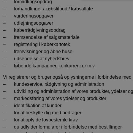
– formidlingsopdrag
– forhandlinger / købstilbud / købsaftale
– vurderingsopgaver
Strengt nødvendige c
– udlejningsopgaver
korrekt uden strengt
– køberrådgivningsopdrag
– fremsendelse af salgsmateriale
Navn
– registrering i køberkartotek
CookieScriptConse
– fremvisninger og åbne huse
– udsendelse af nyhedsbrev
– løbende kampagner, konkurrencer m.v.
pys_session_limit
Vi registrerer og bruger også oplysningerne i forbindelse med an
– kundeservice, rådgivning og administration
pys_start_session
– udvikling og administration af vores produkter, ydelser og
– markedsføring af vores ydelser og produkter
PHPSESSID
– identifikation af kunder
– for at beskytte dig med bedrageri
– for at opfylde lovbestemte krav
– du udfylder formularer i forbindelse med bestillinger