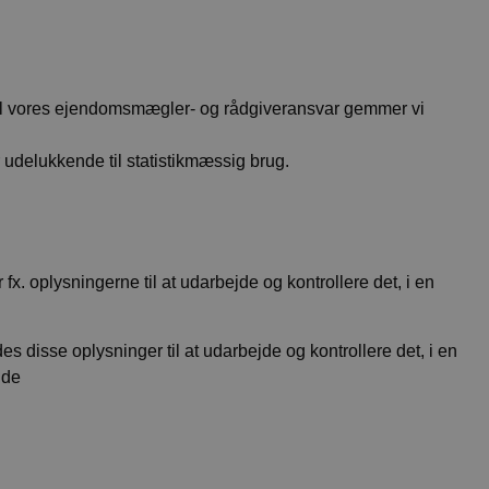
geren besøgte
 brugerhandlinger.
lde, hvorfra
 analysere
or at afgøre, om
yn til vores ejendomsmægler- og rådgiveransvar gemmer vi
øgte, forbedre
er ved at spore,
 til at direkte dem
nger om, hvordan
 udelukkende til statistikmæssig brug.
sætte
utbrugeren måtte
sætte
nger om, hvordan
utbrugeren måtte
ugeren lander på,
rsonlig og relevant
fx. oplysningerne til at udarbejde og kontrollere det, i en
lyseformål.
lytics - som er en
 disse oplysninger til at udarbejde og kontrollere det, i en
anvendte
 mellem unikke
nde
r som en klient-id.
d og bruges til at
 til hjemmesiden,
ankommer på