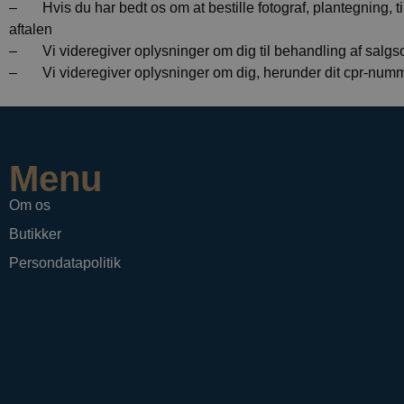
– Hvis du har bedt os om at bestille fotograf, plantegning, ti
_ga_6321DM5DSZ
aftalen
– Vi videregiver oplysninger om dig til behandling af salgsopsti
_gid
– Vi videregiver oplysninger om dig, herunder dit cpr-nummer 
_gat
Menu
Om os
Butikker
Persondatapolitik