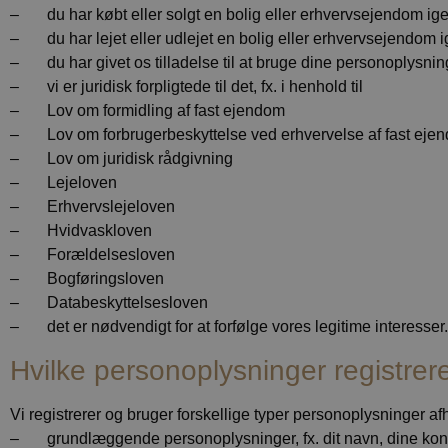
– du har købt eller solgt en bolig eller erhvervsejendom i
– du har lejet eller udlejet en bolig eller erhvervsejendom
– du har givet os tilladelse til at bruge dine personoplysning
– vi er juridisk forpligtede til det, fx. i henhold til
– Lov om formidling af fast ejendom
– Lov om forbrugerbeskyttelse ved erhvervelse af fast eje
– Lov om juridisk rådgivning
– Lejeloven
– Erhvervslejeloven
– Hvidvaskloven
– Forældelsesloven
– Bogføringsloven
– Databeskyttelsesloven
– det er nødvendigt for at forfølge vores legitime interesser. 
Hvilke personoplysninger registrer
Vi registrerer og bruger forskellige typer personoplysninger afh
– grundlæggende personoplysninger, fx. dit navn, dine kon