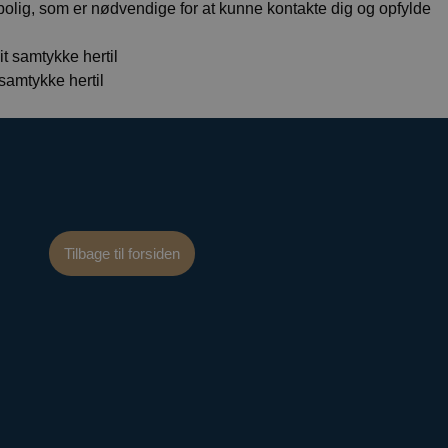
 bolig, som er nødvendige for at kunne kontakte dig og opfylde
sætte
it samtykke hertil
gemmer og opdaterer
samtykke hertil
 tælle og spore
lytics, ifølge
ingshastigheden -
r med høj trafik.
Tilbage til forsiden