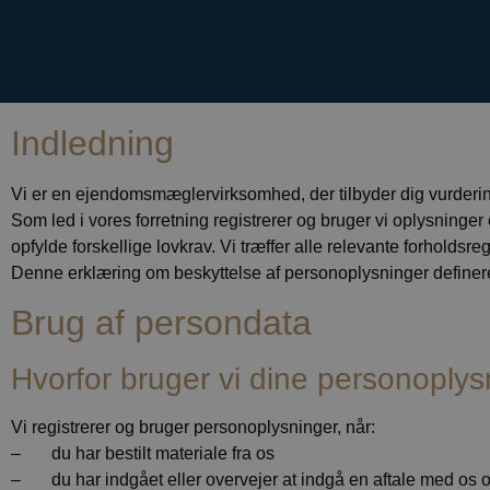
Indledning
Vi er en ejendomsmæglervirksomhed, der tilbyder dig vurderi
Som led i vores forretning registrerer og bruger vi oplysninger 
opfylde forskellige lovkrav. Vi træffer alle relevante forhold
Denne erklæring om beskyttelse af personoplysninger definere
Brug af persondata
Hvorfor bruger vi dine personoply
Vi registrerer og bruger personoplysninger, når:
– du har bestilt materiale fra os
– du har indgået eller overvejer at indgå en aftale med os 