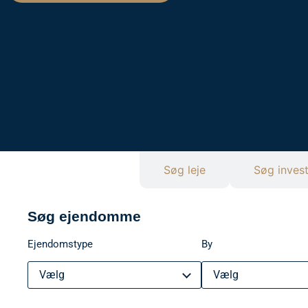
Søg ejendomme
Søg leje
Søg inves
Søg ejendomme
Ejendomstype
By
Vælg
Vælg