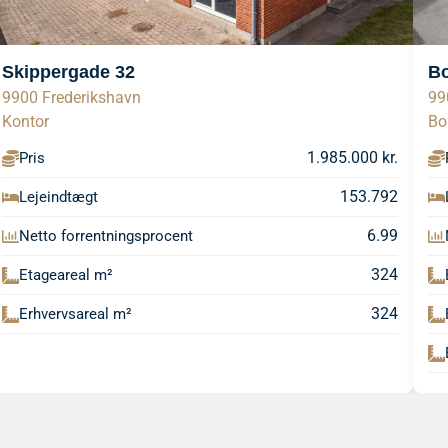
Skippergade 32
Bo
9900 Frederikshavn
99
Kontor
Bo
1.985.000 kr.
Pris
153.792
Lejeindtægt
6.99
Netto forrentningsprocent
324
Etageareal m²
324
Erhvervsareal m²