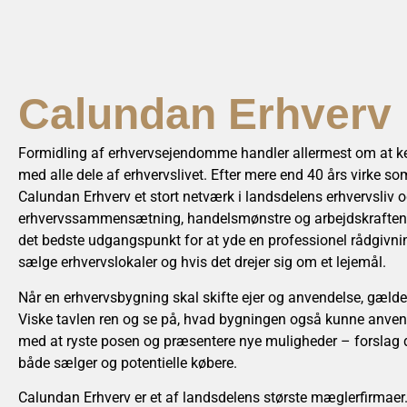
Calundan Erhverv
Formidling af erhvervsejendomme handler allermest om at k
med alle dele af erhvervslivet. Efter mere end 40 års virke
Calundan Erhverv et stort netværk i landsdelens erhvervsliv 
erhvervssammensætning, handelsmønstre og arbejdskraften
det bedste udgangspunkt for at yde en professionel rådgivni
sælge erhvervslokaler og hvis det drejer sig om et lejemål.
Når en erhvervsbygning skal skifte ejer og anvendelse, gæld
Viske tavlen ren og se på, hvad bygningen også kunne anvende
med at ryste posen og præsentere nye muligheder – forslag d
både sælger og potentielle købere.
Calundan Erhverv er et af landsdelens største mæglerfirmaer