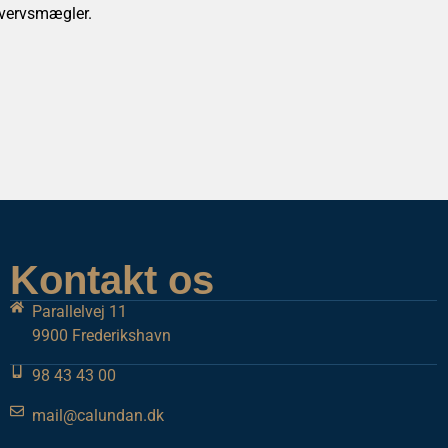
hvervsmægler.
Kontakt os
Parallelvej 11
9900 Frederikshavn
98 43 43 00
mail@calundan.dk